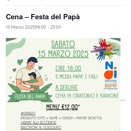
v
i
Cena – Festa del Papà
g
a
15 Marzo 2025|18:00
-
23:59
z
i
o
n
e