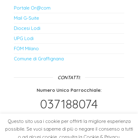
Portale Or@com
Mail G-Suite
Diocesi Lodi
UPG Lodi
FOM Milano
Comune di Graffignana
CONTATTI:
Numero Unico Parrocchiale:
037188074
Email:
Questo sito usa i cookie per offrirti la migliore esperienza
info@parrocchiadigraffignana.it
possibile. Se vuoi saperne di più o negare il consenso a tutti
Altri Contatti:
Whatsapp e Email
o ad alcuni cookie, consulta la Cookie & Privacy.